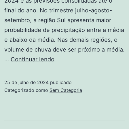
2024 e as previsões consolidadas até o
final do ano. No trimestre julho-agosto-
setembro, a região Sul apresenta maior
probabilidade de precipitação entre a média
e abaixo da média. Nas demais regiões, o
volume de chuva deve ser próximo a média.
Nível
…
Continuar lendo
de
armazenamento
25 de julho de 2024
publicado
verificado
Categorizado como
Sem Categoria
em
2024
é
inferior