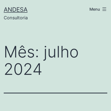
Pular
ANDESA
Menu
para
Consultoria
o
conteúdo
Mês:
julho
2024