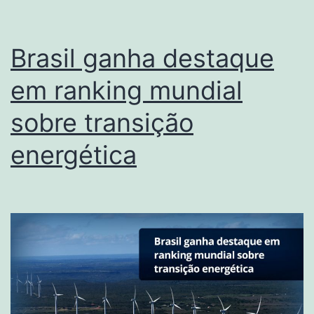
aos
anos
Brasil ganha destaque
de
em ranking mundial
2022
sobre transição
e
2023
energética