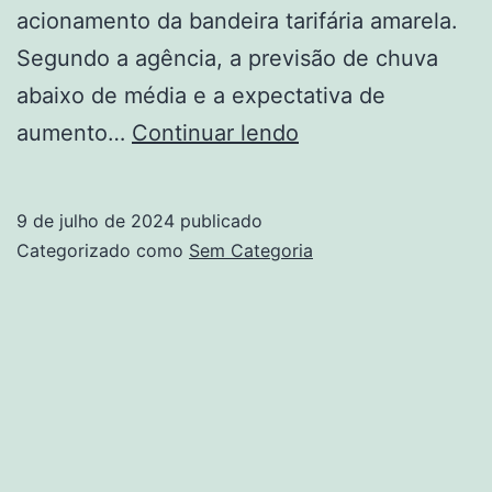
acionamento da bandeira tarifária amarela.
Segundo a agência, a previsão de chuva
abaixo de média e a expectativa de
Julho
aumento…
Continuar lendo
terá
bandeira
9 de julho de 2024
publicado
amarela
Categorizado como
Sem Categoria
na
conta
de
luz