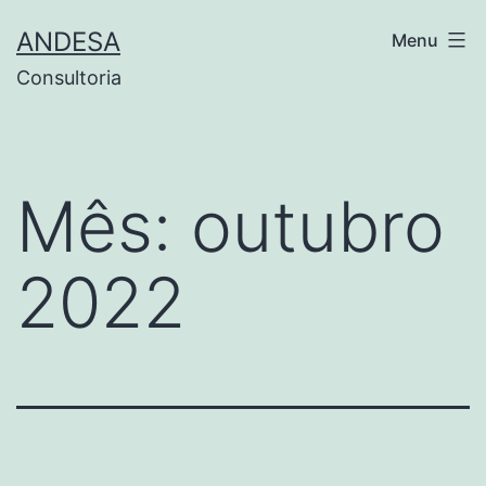
Pular
ANDESA
Menu
para
Consultoria
o
conteúdo
Mês:
outubro
2022