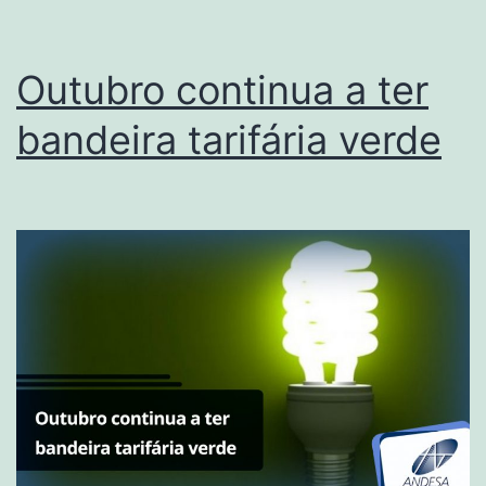
s
c
Outubro continua a ter
bandeira tarifária verde