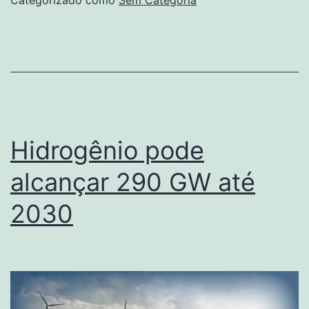
Categorizado como
Sem Categoria
bandeira
tarifária
verde
Hidrogênio pode
alcançar 290 GW até
2030