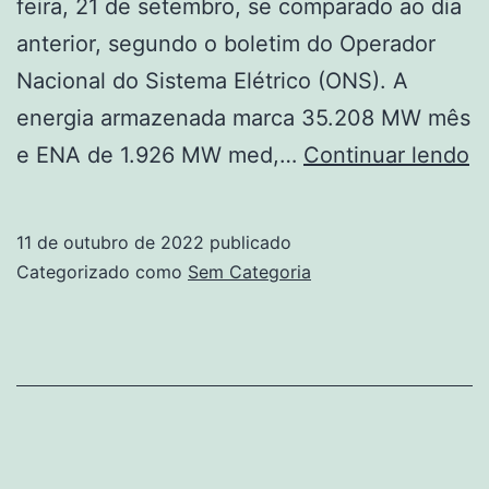
feira, 21 de setembro, se comparado ao dia
anterior, segundo o boletim do Operador
Nacional do Sistema Elétrico (ONS). A
energia armazenada marca 35.208 MW mês
R
e ENA de 1.926 MW med,…
Continuar lendo
N
e
11 de outubro de 2022
publicado
c
Categorizado como
Sem Categoria
6
d
c