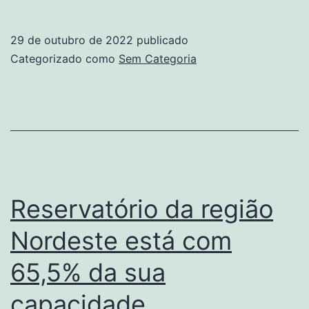
solar
fotovoltaico
29 de outubro de 2022
publicado
mais
Categorizado como
Sem Categoria
antigo
do
Brasil
completa
25
anos
Reservatório da região
Nordeste está com
65,5% da sua
capacidade