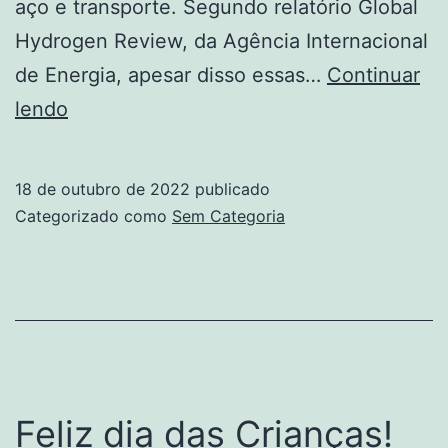
aço e transporte. Segundo relatório Global
Hydrogen Review, da Agência Internacional
de Energia, apesar disso essas…
Continuar
Hidrogênio
lendo
pode
alcançar
18 de outubro de 2022
publicado
290
Categorizado como
Sem Categoria
GW
até
2030
Feliz dia das Crianças!