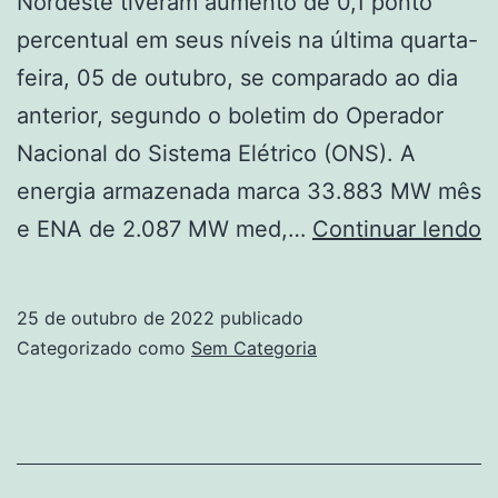
Nordeste tiveram aumento de 0,1 ponto
percentual em seus níveis na última quarta-
feira, 05 de outubro, se comparado ao dia
anterior, segundo o boletim do Operador
Nacional do Sistema Elétrico (ONS). A
energia armazenada marca 33.883 MW mês
R
e ENA de 2.087 MW med,…
Continuar lendo
d
r
25 de outubro de 2022
publicado
N
Categorizado como
Sem Categoria
e
c
6
d