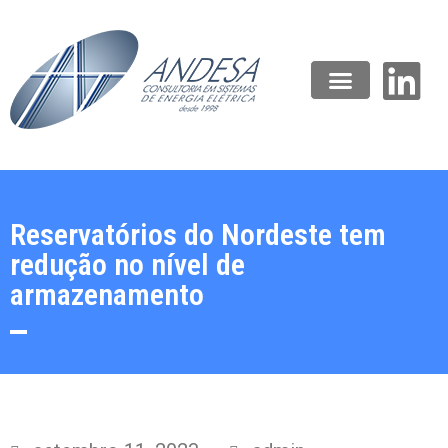
Reservatórios do Nordeste tem
redução no nível de
armazenamento