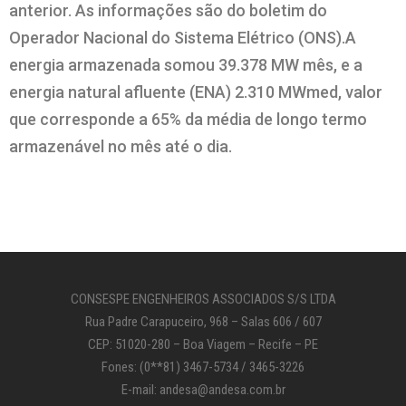
anterior. As informações são do boletim do
Operador Nacional do Sistema Elétrico (ONS).A
energia armazenada somou 39.378 MW mês, e a
energia natural afluente (ENA) 2.310 MWmed, valor
que corresponde a 65% da média de longo termo
armazenável no mês até o dia.
CONSESPE ENGENHEIROS ASSOCIADOS S/S LTDA
Rua Padre Carapuceiro, 968 – Salas 606 / 607
CEP: 51020-280 – Boa Viagem – Recife – PE
Fones: (0**81) 3467-5734 / 3465-3226
E-mail: andesa@andesa.com.br