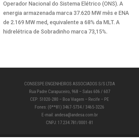
Operador Nacional do Sistema Elétrico (ONS). A
energia armazenada marca 37.620 MW mês e ENA
de 2.169 MW med, equivalente a 68% da MLT. A
hidrelétrica de Sobradinho marca 73,15%.
CONSESPE ENGENHEIROS ASSOCIADOS S/S LTDA
Rua Padre Carapuceiro, 968 – Salas 606 / 607
CEP: 51020-280 – Boa Viagem – Recife – PE
Fones: (0**81) 3467-5734 / 3465-3226
E-mail: andesa@andesa.com.br
CNPJ: 17.234.781/0001-81