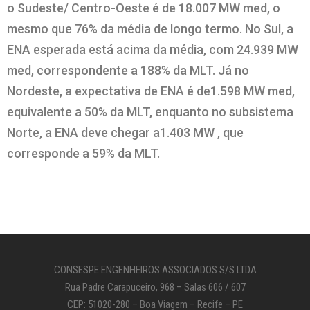
o Sudeste/ Centro-Oeste é de 18.007 MW med, o
mesmo que 76% da média de longo termo. No Sul, a
ENA esperada está acima da média, com 24.939 MW
med, correspondente a 188% da MLT. Já no
Nordeste, a expectativa de ENA é de1.598 MW med,
equivalente a 50% da MLT, enquanto no subsistema
Norte, a ENA deve chegar a1.403 MW , que
corresponde a 59% da MLT.
CONSESPE ENGENHEIROS ASSOCIADOS S/S LTDA
Rua Padre Carapuceiro, 968 – Salas 606 / 607
CEP: 51020-280 – Boa Viagem – Recife – PE