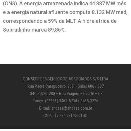
(ONS). A energia armazenada indica 44.887 MW mês
e a energia natural afluente computa 8.132 MW med,
correspondendo a 59% da MLT. A hidrelétrica de
Sobradinho marca 89,86%.
CONSESPE ENGENHEIROS ASSOCIADOS S/S LTDA
Rua Padre Carapuceiro, 968 – Salas 606 / 607
CEP: 51020-280 – Boa Viagem – Recife – PE
Fones: (0**81) 3467-5734 / 3465-3226
E-mail: andesa@andesa.com.br
CNPJ: 17.234.781/0001-81