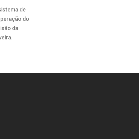
sistema de
 operação do
visão da
eira.