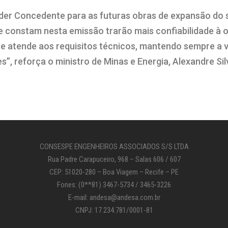
der Concedente para as futuras obras de expansão do 
ue constam nesta emissão trarão mais confiabilidade à
que atende aos requisitos técnicos, mantendo sempre a 
”, reforça o ministro de Minas e Energia, Alexandre Silv
CONSESPE ENGENHEIROS ASSOCIADOS S/S LTDA
Rua Padre Carapuceiro, 968 – Salas 606 / 607
CEP: 51020-280 – Boa Viagem – Recife – PE
Fones: (0**81) 3467-5734 / 3465-3226
E-mail: andesa@andesa.com.br
CNPJ: 17.234.781/0001-81