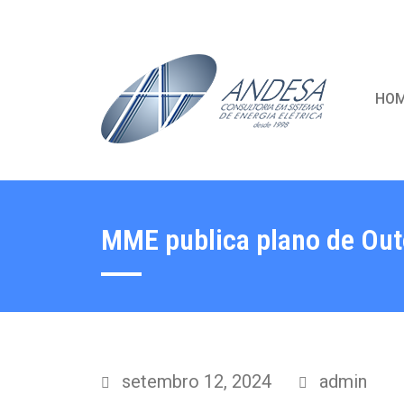
HO
MME publica plano de Out
setembro 12, 2024
admin