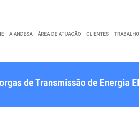
ME
A ANDESA
ÁREA DE ATUAÇÃO
CLIENTES
TRABALHO
orgas de Transmissão de Energia El