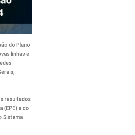
são do Plano
vas linhas e
redes
erais,
os resultados
a (EPE) e do
o Sistema