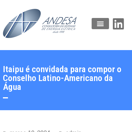
Itaipu é convidada para compor o
Conselho Latino-Americano da
Água