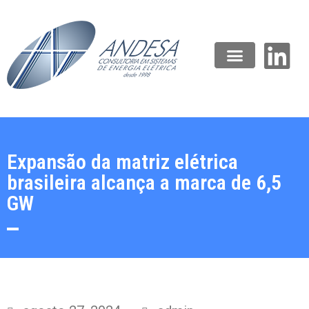
Expansão da matriz elétrica
brasileira alcança a marca de 6,5
GW