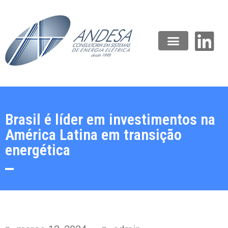
Brasil é líder em investimentos na
América Latina em transição
energética