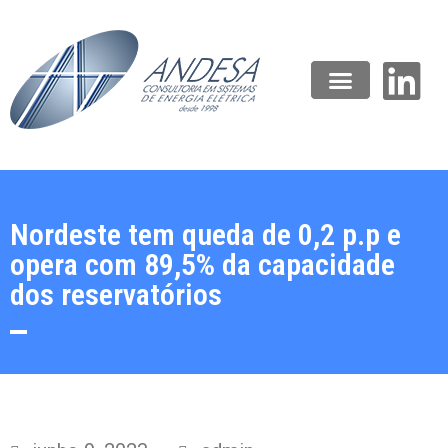
Nordeste tem queda de 0,2 p.p e
opera com 89,5% da capacidade
dos reservatórios