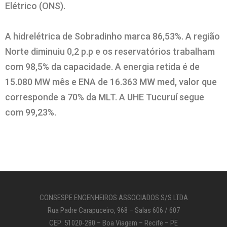
Elétrico (ONS).
A hidrelétrica de Sobradinho marca 86,53%. A região
Norte diminuiu 0,2 p.p e os reservatórios trabalham
com 98,5% da capacidade. A energia retida é de
15.080 MW mês e ENA de 16.363 MW med, valor que
corresponde a 70% da MLT. A UHE Tucuruí segue
com 99,23%.
CONSESPE ENGENHEIROS ASSOCIADOS S/S LTDA
Rua Padre Carapuceiro, 968 – Salas 606 / 607
CEP: 51020-280 – Boa Viagem – Recife – PE