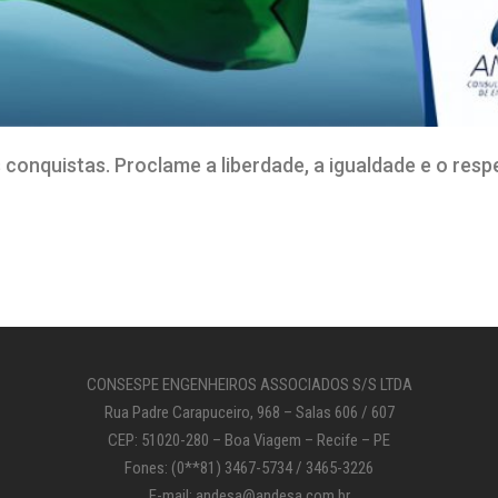
conquistas. Proclame a liberdade, a igualdade e o resp
CONSESPE ENGENHEIROS ASSOCIADOS S/S LTDA
Rua Padre Carapuceiro, 968 – Salas 606 / 607
CEP: 51020-280 – Boa Viagem – Recife – PE
Fones: (0**81) 3467-5734 / 3465-3226
E-mail: andesa@andesa.com.br